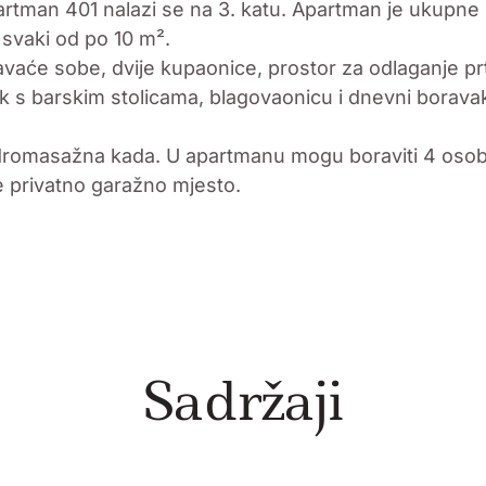
rtman 401 nalazi se na 3. katu. Apartman je ukupne
 svaki od po 10 m².
vaće sobe, dvije kupaonice, prostor za odlaganje pr
k s barskim stolicama, blagovaonicu i dnevni borav
idromasažna kada. U apartmanu mogu boraviti 4 osob
 privatno garažno mjesto.
Sadržaji