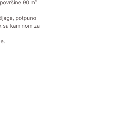
 površine 90 m²
tljage, potpuno
ak sa kaminom za
e.