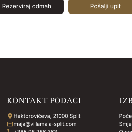
Rezerviraj odmah
Pošalji upit
KONTAKT PODACI
IZ
Hektorovićeva, 21000 Split
Poče
maja@villamala-split.com
Smje
+385 98 286 363
O n