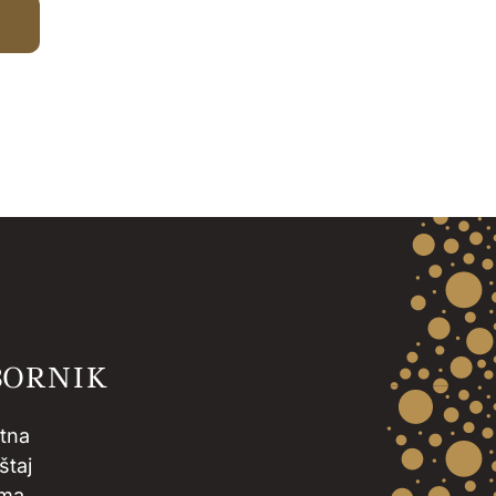
BORNIK
tna
štaj
ama